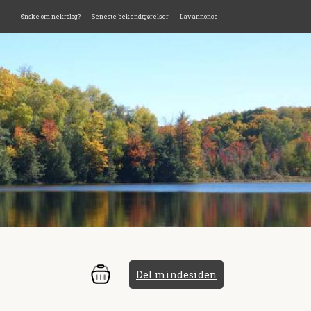
Ønske om nekrolog?
Seneste bekendtgørelser
Lav annonce
Del mindesiden