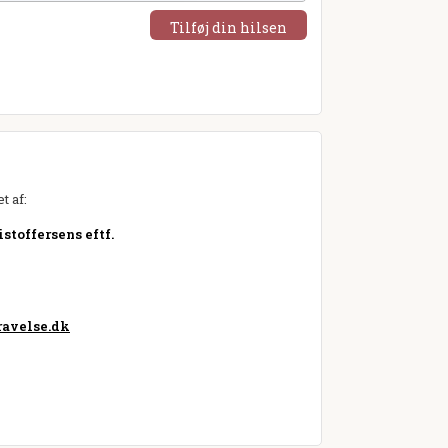
Tilføj din hilsen
t af:
stoffersens eftf.
avelse.dk