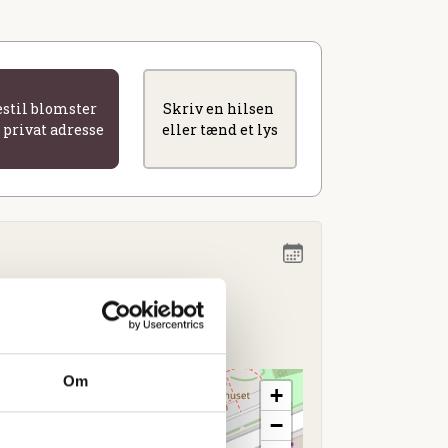
estil blomster
Skriv en hilsen
l privat adresse
eller tænd et lys
kl. 13.00
borg
Om
+
−