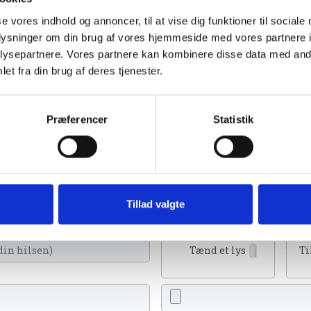
se vores indhold og annoncer, til at vise dig funktioner til sociale
oplysninger om din brug af vores hjemmeside med vores partnere i
ysepartnere. Vores partnere kan kombinere disse data med andr
et fra din brug af deres tjenester.
r 2023
Præferencer
Statistik
u kan tænde et lys, skrive et mindeord,
Tillad valgte
eller en rose
Tænd et lys
Ti