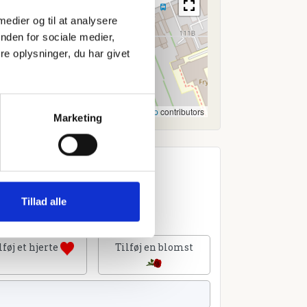
 medier og til at analysere
nden for sociale medier,
e oplysninger, du har givet
Leaflet
|
©
OpenStreetMap
contributors
Marketing
Tillad alle
lføj et hjerte
Tilføj en blomst