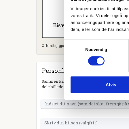
Vi bruger cookies til at tilpas
vores trafik. Vi deler også 
annonceringspartnere og anal
dem, eller som de har indsaml
Samtykkevalg
Offentligtgjort i Midtjyllands Avis d. 4. novembe
Nødvendig
Personlig hilsen
Sammen kan vi mindes Vivian Hull Kristensen. D
Afvis
dele billeder og video eller blot sende et hjerte 