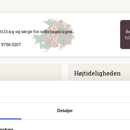
stilling og sørge for udbringningen.
B
ti
 9756 0207.
Højtideligheden
Fredag
d. 10. november 2023 
Silkeborg Vestre Kapel
Vestergade 100, 8600 Silke
Detaljer
ookies