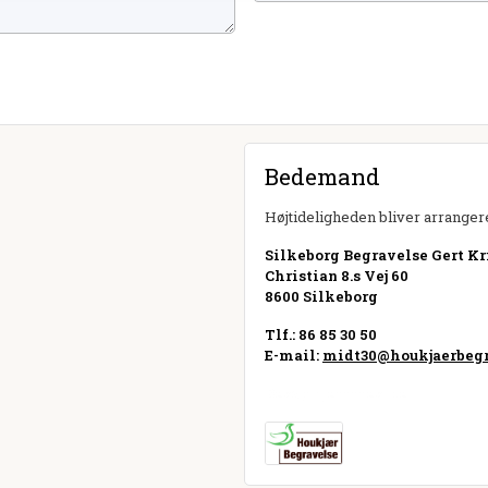
Bedemand
Højtideligheden bliver arrangere
Silkeborg Begravelse Gert Kri
Christian 8.s Vej 60
8600 Silkeborg
Tlf.: 86 85 30 50
E-mail:
midt30@houkjaerbegr
Besøg hjemmeside