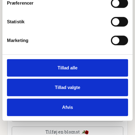
Præferencer
Leaflet
|
©
OpenStreetMap
contributors
Statistik
Personlig hilsen
Marketing
Sammen kan vi mindes Vivi Ilse Nielsen. Du kan tænde
et lys, skrive et mindeord,
dele billeder og video eller blot sende et hjerte eller en
rose
Tillad alle
Tillad valgte
Tænd et lys
Afvis
Tilføj et hjerte
Tilføj en blomst