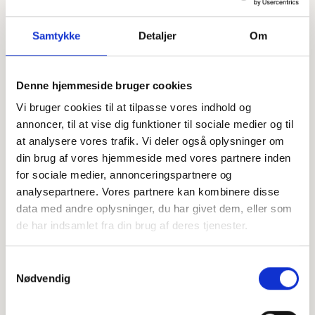
Samtykke
Detaljer
Om
Denne hjemmeside bruger cookies
Offentligtgjort i Herlev Bladet d. 21. marts
Se flere
Vi bruger cookies til at tilpasse vores indhold og
2024
annoncer, til at vise dig funktioner til sociale medier og til
at analysere vores trafik. Vi deler også oplysninger om
Højtideligheden
din brug af vores hjemmeside med vores partnere inden
for sociale medier, annonceringspartnere og
Mandag
d. 25. marts 2024 kl. 11.00
analysepartnere. Vores partnere kan kombinere disse
data med andre oplysninger, du har givet dem, eller som
Birkholm Kirkesal
Hjortespringvej 132, 2730 Herlev
de har indsamlet fra din brug af deres tjenester.
+
Samtykkevalg
Nødvendig
−