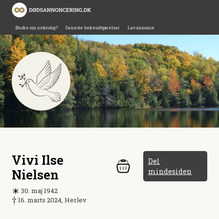
Ønske om nekrolog?
Seneste bekendtgørelser
Lav annonce
Vivi Ilse
Del
Nielsen
mindesiden
30. maj 1942
16. marts 2024, Herlev