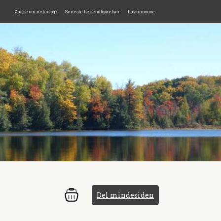
Ønske om nekrolog?
Seneste bekendtgørelser
Lav annonce
Del mindesiden