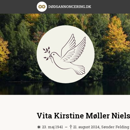
Vita Kirstine Møller Niel
23. maj 1941
21. august 2024, Sønder Felding