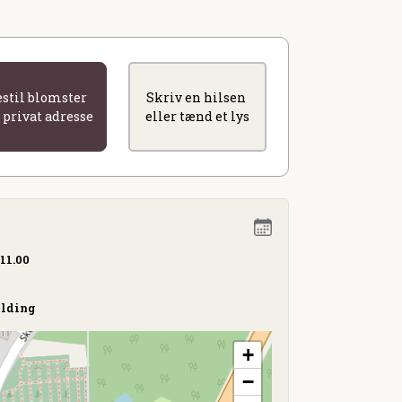
estil blomster
Skriv en hilsen
l privat adresse
eller tænd et lys
 11.00
elding
+
−