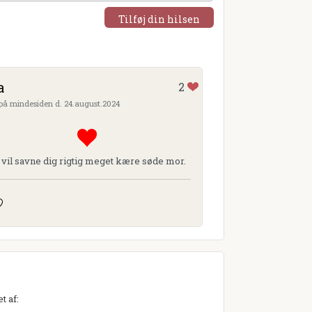
Tilføj din hilsen
a
2
 på mindesiden d. 24.august.2024
 vil savne dig rigtig meget kære søde mor.
t af: