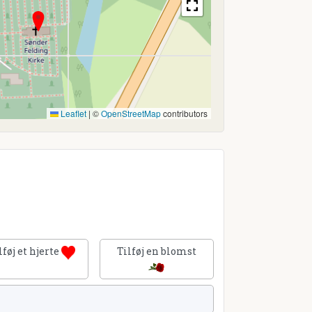
Leaflet
|
©
OpenStreetMap
contributors
lføj et hjerte
Tilføj en blomst