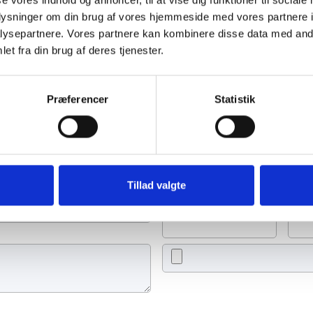
oplysninger om din brug af vores hjemmeside med vores partnere i
ysepartnere. Vores partnere kan kombinere disse data med andr
Se flere
t 2023
et fra din brug af deres tjenester.
Præferencer
Statistik
an tænde et lys, skrive et mindeord,
eller en rose
Tillad valgte
Tænd et lys
Ti