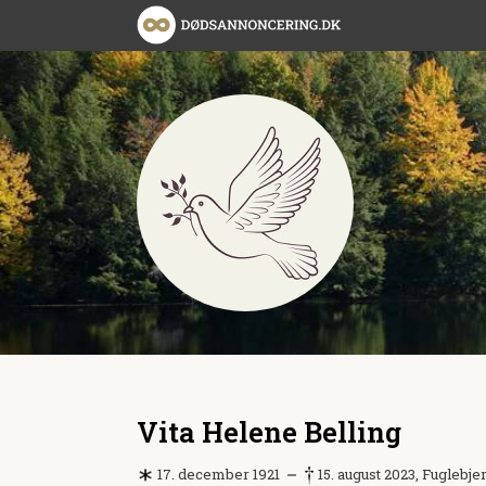
Vita Helene Belling
17. december 1921
15. august 2023, Fuglebje