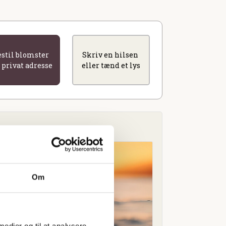
estil blomster
Skriv en hilsen
l privat adresse
eller tænd et lys
Om
 medier og til at analysere