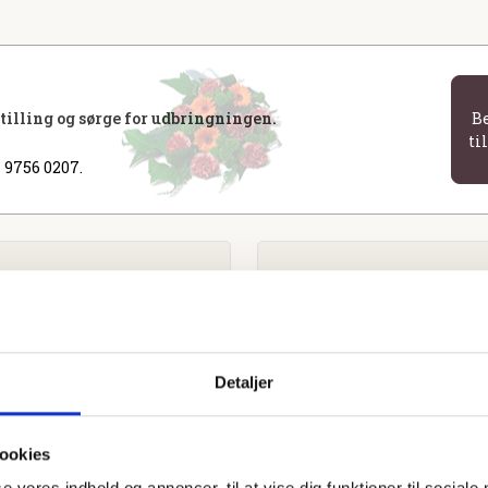
stilling og sørge for udbringningen.
B
ti
 9756 0207.
Detaljer
ookies
se vores indhold og annoncer, til at vise dig funktioner til sociale