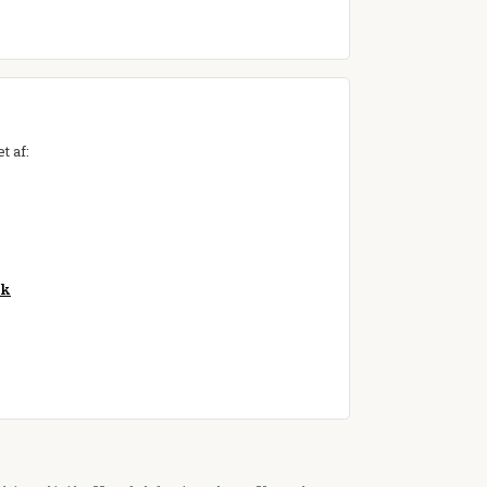
t af:
dk