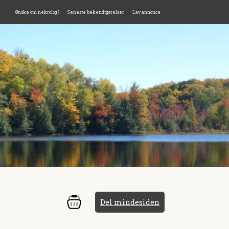
Ønske om nekrolog?
Seneste bekendtgørelser
Lav annonce
Del mindesiden