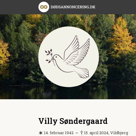
Villy Søndergaard
14. februar 1942
15. april 2024, Vildbjerg