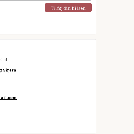
Tilføj din hilsen
t af:
g Skjern
ail.com