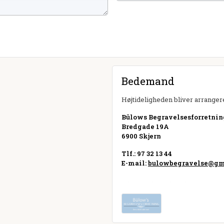
Bedemand
Højtideligheden bliver arrangere
Bülows Begravelsesforretnin
Bredgade 19A
6900 Skjern
Tlf.: 97 32 13 44
E-mail:
bulowbegravelse@gm
Besøg hjemmeside