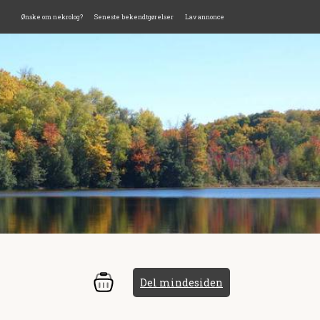
Ønske om nekrolog?
Seneste bekendtgørelser
Lav annonce
Del mindesiden