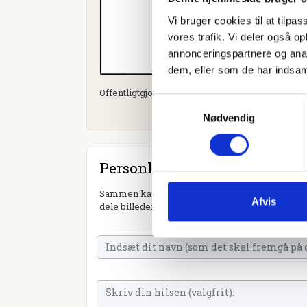
Vi bruger cookies til at tilpas
vores trafik. Vi deler også 
annonceringspartnere og anal
dem, eller som de har indsaml
Offentligtgjort i Herning Folkeblad d. 17. april 2
Samtykkevalg
Nødvendig
Personlig hilsen
Sammen kan vi mindes Villy Søndergaard. Du ka
Afvis
dele billeder og video eller blot sende et hjerte 