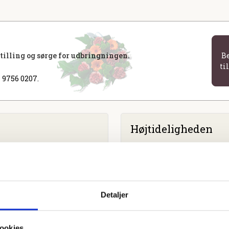
stilling og sørge for udbringningen.
B
ti
 9756 0207.
Højtideligheden
Fredag
d. 19. april 2024 kl. 1
Vildbjerg Kapel
Søndergade 38, 7480 Vildbje
Detaljer
ookies