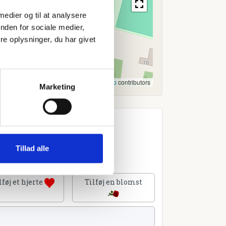
 medier og til at analysere
nden for sociale medier,
e oplysninger, du har givet
Leaflet
|
©
OpenStreetMap
contributors
Marketing
Tillad alle
lføj et hjerte
Tilføj en blomst