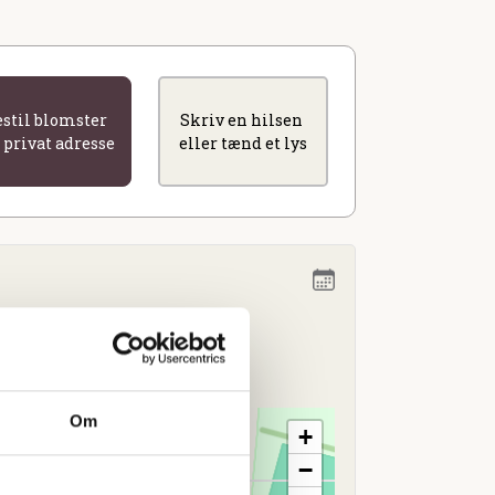
estil blomster
Skriv en hilsen
l privat adresse
eller tænd et lys
1.00
rg
Om
+
−