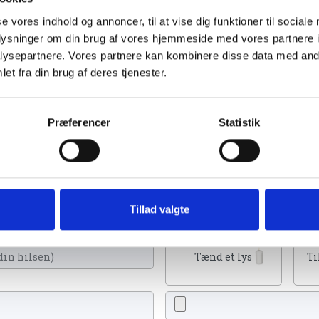
se vores indhold og annoncer, til at vise dig funktioner til sociale
oplysninger om din brug af vores hjemmeside med vores partnere i
ysepartnere. Vores partnere kan kombinere disse data med andr
et fra din brug af deres tjenester.
024
Præferencer
Statistik
n tænde et lys, skrive et mindeord,
Tillad valgte
eller en rose
Tænd et lys
Ti