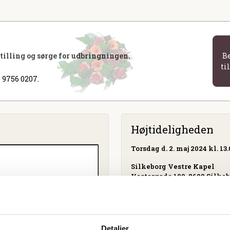
stilling og sørge for udbringningen.
B
ti
 9756 0207.
Højtideligheden
Torsdag
d. 2. maj 2024 kl. 13
Silkeborg Vestre Kapel
Vestergade 100, 8600 Silke
Detaljer