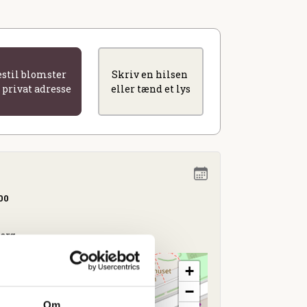
estil blomster
Skriv en hilsen
l privat adresse
eller tænd et lys
.00
borg
+
−
Om