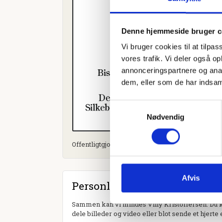
Denne hjemmeside bruger c
Vi bruger cookies til at tilpas
vores trafik. Vi deler også 
annonceringspartnere og anal
dem, eller som de har indsaml
Samtykkevalg
Nødvendig
Offentligtgjort i Midtjyllands Avis d. 30. april 202
Afvis
Personlig hilsen
Sammen kan vi mindes Villy Kristoffersen. Du k
dele billeder og video eller blot sende et hjerte 