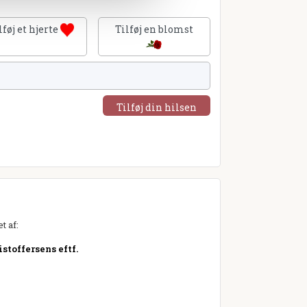
lføj et hjerte
Tilføj en blomst
Tilføj din hilsen
t af:
stoffersens eftf.