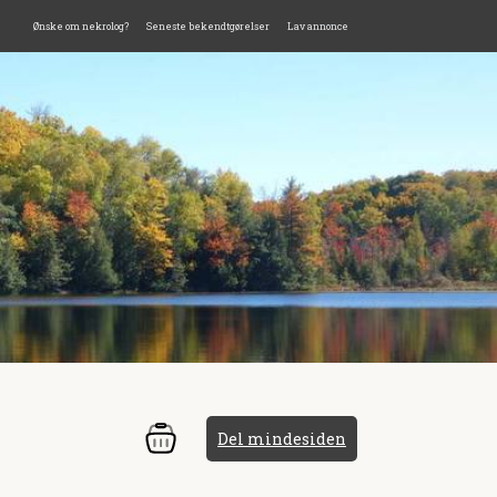
Ønske om nekrolog?
Seneste bekendtgørelser
Lav annonce
Del mindesiden