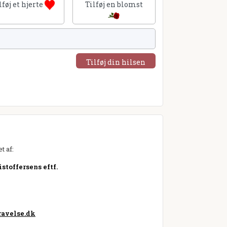
lføj et hjerte
Tilføj en blomst
Tilføj din hilsen
t af:
stoffersens eftf.
avelse.dk