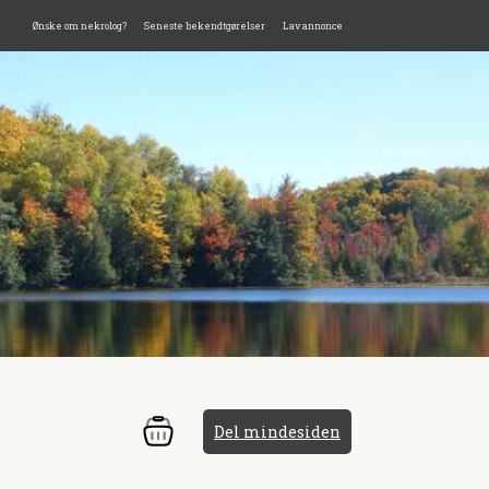
Ønske om nekrolog?
Seneste bekendtgørelser
Lav annonce
Del mindesiden