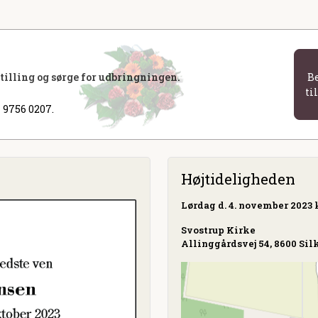
stilling og sørge for udbringningen.
B
ti
 9756 0207.
Højtideligheden
Lørdag
d. 4. november 2023 k
Svostrup Kirke
Allinggårdsvej 54, 8600 Sil