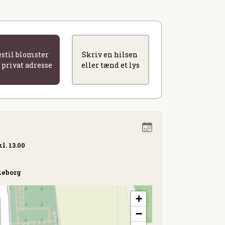
estil blomster
Skriv en hilsen
l privat adresse
eller tænd et lys
l. 13.00
keborg
+
−