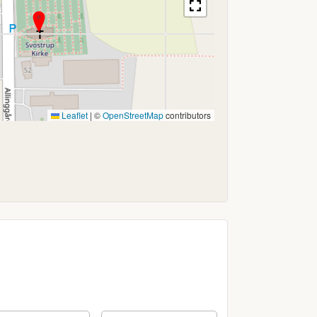
Leaflet
|
©
OpenStreetMap
contributors