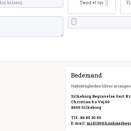
Tænd et lys
Ti
Bedemand
Højtideligheden bliver arrangere
Silkeborg Begravelse Gert Kri
Christian 8.s Vej 60
8600 Silkeborg
Tlf.: 86 85 30 50
E-mail:
midt30@houkjaerbegr