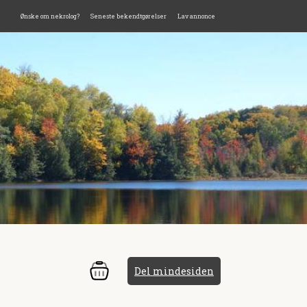
Ønske om nekrolog?
Seneste bekendtgørelser
Lav annonce
Del mindesiden