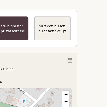
estil blomster
Skriv en hilsen
l privat adresse
eller tænd et lys
kl. 11.00
ø
+
−