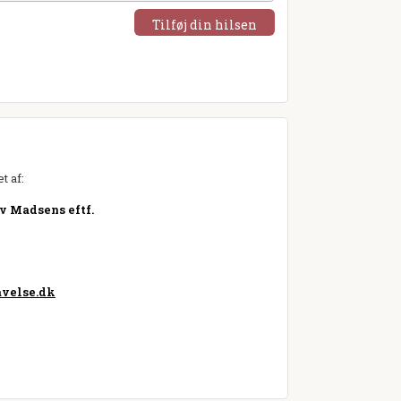
Tilføj din hilsen
t af:
v Madsens eftf.
velse.dk