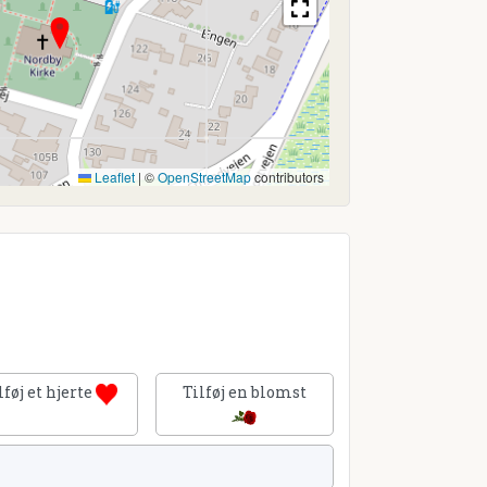
Leaflet
|
©
OpenStreetMap
contributors
lføj et hjerte
Tilføj en blomst