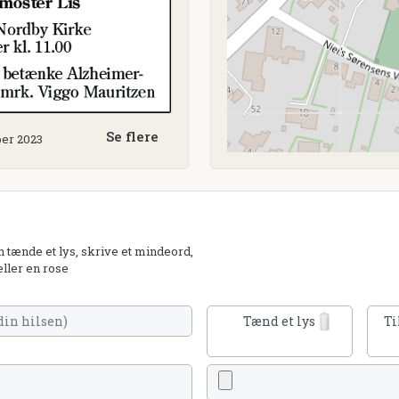
Se flere
ber 2023
tænde et lys, skrive et mindeord,
eller en rose
Tænd et lys
Ti