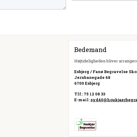
Bedemand
Højtideligheden bliver arrangere
Esbjerg / Fanø Begravelse Sko
Jernbanegade 68
6700 Esbjerg
Tlf.: 75 12 08 33
E-mail:
syd40@houkjaerbegra
Besøg hjemmeside