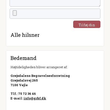
Tilføj din
hilsen
Alle hilsner
Bedemand
Højtideligheden bliver arrangeret af:
Grejsdalens Begravelsesforretning
Grejsdalsvej 265
7100 Vejle
Tlf.: 75 72 36 46
E-mail:
info@grbf.dk
Besøg hjemmeside