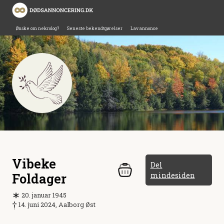
Ønske om nekrolog?
Seneste bekendtgørelser
Lav annonce
Vibeke
Del
Foldager
mindesiden
20. januar 1945
14. juni 2024, Aalborg Øst