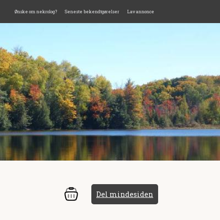
Ønske om nekrolog?
Seneste bekendtgørelser
Lav annonce
Del mindesiden