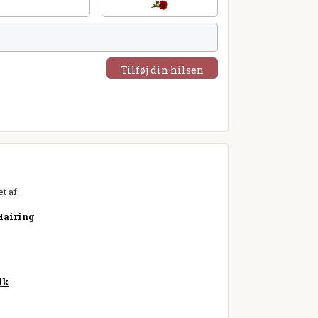
Tilføj din hilsen
t af:
Hairing
dk