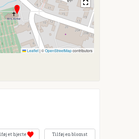
Leaflet
|
©
OpenStreetMap
contributors
lføj et hjerte
Tilføj en blomst