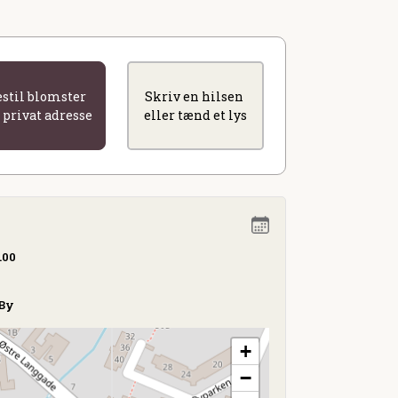
estil blomster
Skriv en hilsen
l privat adresse
eller tænd et lys
.00
 By
+
−