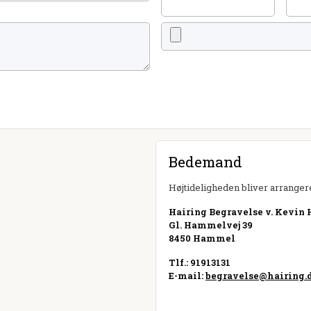
Bedemand
Højtideligheden bliver arrangere
Hairing Begravelse v. Kevin 
Gl. Hammelvej 39
8450 Hammel
Tlf.: 91913131
E-mail:
begravelse@hairing.
Besøg hjemmeside