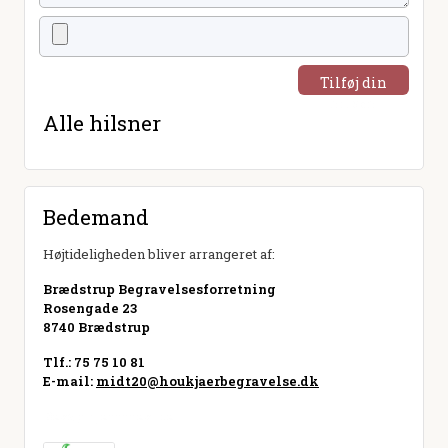
Tilføj din
hilsen
Alle hilsner
Bedemand
Højtideligheden bliver arrangeret af:
Brædstrup Begravelsesforretning
Rosengade 23
8740 Brædstrup
Tlf.: 75 75 10 81
E-mail:
midt20@houkjaerbegravelse.dk
Besøg hjemmeside