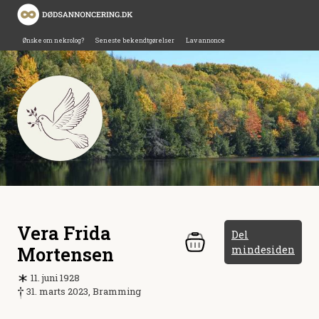
Ønske om nekrolog?
Seneste bekendtgørelser
Lav annonce
Vera Frida
Del
Mortensen
mindesiden
11. juni 1928
31. marts 2023, Bramming