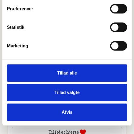
−
Præferencer
Statistik
Leaflet
|
©
OpenStreetMap
contributors
Marketing
Personlig hilsen
Sammen kan vi mindes Vagn Erling Kristensen. Du kan
tænde et lys, skrive et mindeord,
Tillad alle
dele billeder og video eller blot sende et hjerte eller en
rose
Tillad valgte
Afvis
Tænd et lys
Tilføj et hjerte