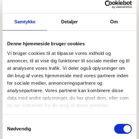
Samtykke
Detaljer
Om
Denne hjemmeside bruger cookies
Vi bruger cookies til at tilpasse vores indhold og
annoncer, til at vise dig funktioner til sociale medier og til
Offentligtgjort i Brædstrup Avis d. 18. september 2024
at analysere vores trafik. Vi deler også oplysninger om
din brug af vores hjemmeside med vores partnere inden
for sociale medier, annonceringspartnere og
Højtideligheden
analysepartnere. Vores partnere kan kombinere disse
data med andre oplysninger, du har givet dem, eller som
Tirsdag
d. 24. september 2024 kl. 12.30
de har indsamlet fra din brug af deres tjenester.
Nørre Snede Kirke
Skovbakken 2, 8766 Nørre Snede
Samtykkevalg
Nødvendig
+