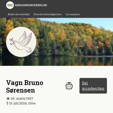
Ønske om nekrolog?
Seneste bekendtgørelser
Lav annonce
Vagn Bruno
Del
Sørensen
mindesiden
26. marts 1937
15. juli 2024, Give