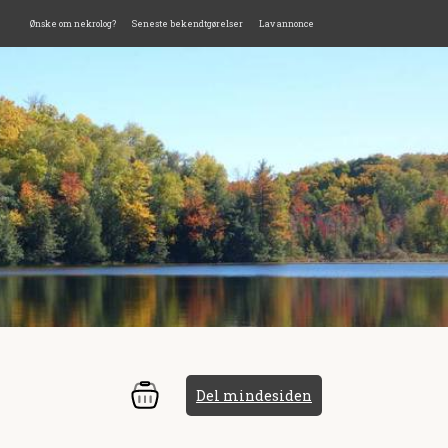
Ønske om nekrolog?
Seneste bekendtgørelser
Lav annonce
Del mindesiden