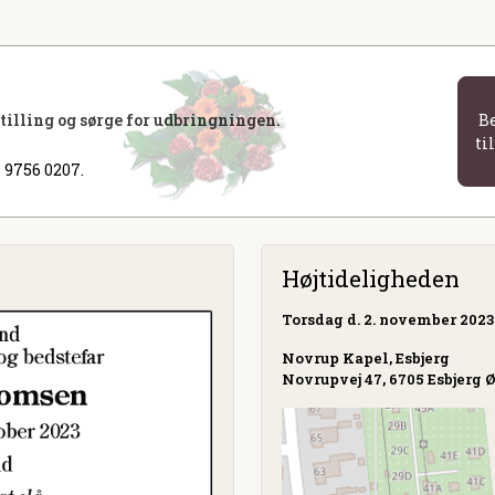
stilling og sørge for udbringningen.
B
ti
 9756 0207.
Højtideligheden
Torsdag
d. 2. november 2023 
Novrup Kapel, Esbjerg
Novrupvej 47, 6705 Esbjerg 