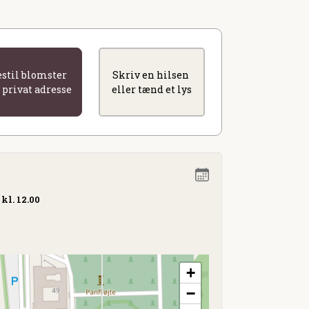
estil blomster
Skriv en hilsen
l privat adresse
eller tænd et lys
kl. 12.00
Ø
+
−