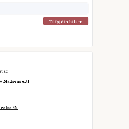
Tilføj din hilsen
t af:
v Madsens eftf.
velse.dk