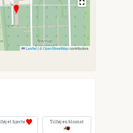
Leaflet
|
©
OpenStreetMap
contributors
lføj et hjerte
Tilføj en blomst