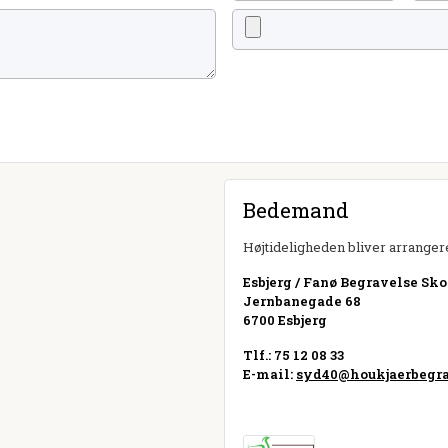
Bedemand
Højtideligheden bliver arrangere
Esbjerg / Fanø Begravelse Sko
Jernbanegade 68
6700 Esbjerg
Tlf.: 75 12 08 33
E-mail:
syd40@houkjaerbegra
Besøg hjemmeside