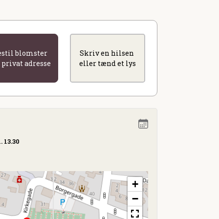
estil blomster
Skriv en hilsen
l privat adresse
eller tænd et lys
. 13.30
+
−