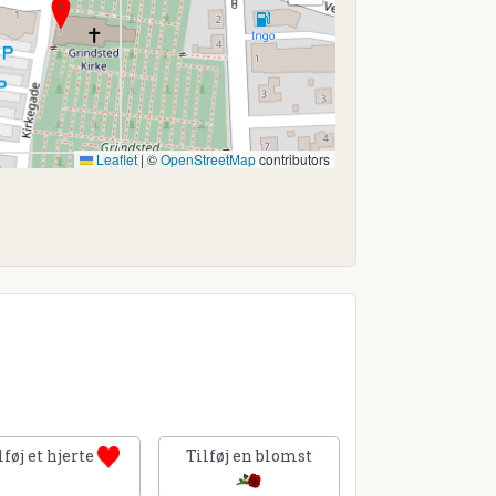
Leaflet
|
©
OpenStreetMap
contributors
lføj et hjerte
Tilføj en blomst