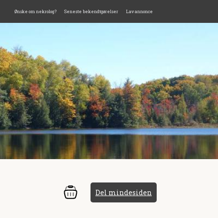
Ønske om nekrolog?
Seneste bekendtgørelser
Lav annonce
Del mindesiden