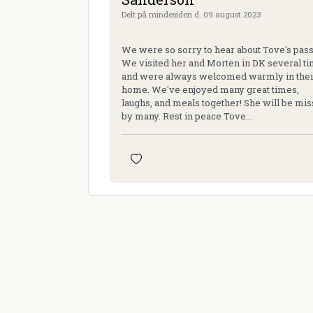
Delt på mindesiden d. 09.august.2023
We were so sorry to hear about Tove's pass
We visited her and Morten in DK several t
and were always welcomed warmly in thei
home. We've enjoyed many great times,
laughs, and meals together! She will be mi
by many. Rest in peace Tove...