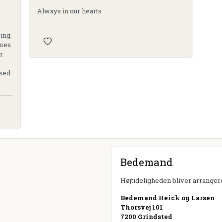
Always in our hearts
ing.
imes
r
ssed
Bedemand
Højtideligheden bliver arrangere
Bedemand Heick og Larsen
Thorsvej 101
7200 Grindsted