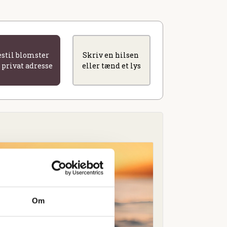
estil blomster
Skriv en hilsen
l privat adresse
eller tænd et lys
Om