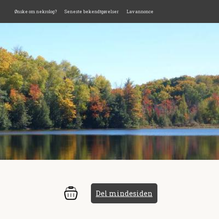
Ønske om nekrolog?
Seneste bekendtgørelser
Lav annonce
Del mindesiden