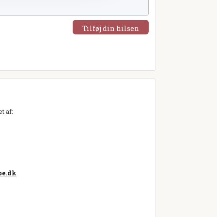
Tilføj din hilsen
t af:
pe.dk