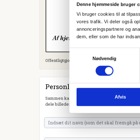
Denne hjemmeside bruger c
Vi bruger cookies til at tilpas
vores trafik. Vi deler også 
annonceringspartnere og anal
dem, eller som de har indsaml
Samtykkevalg
Nødvendig
Offentligtgjort i Dødsannonce til mindeside d. 1
Personlig hilsen
Afvis
Sammen kan vi mindes Tove Brita Jensen. Du ka
dele billeder og video eller blot sende et hjerte 