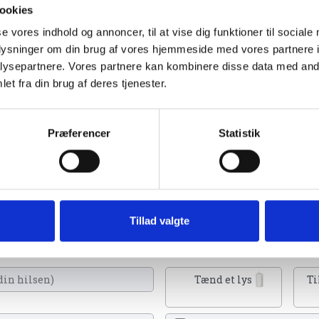
ookies
se vores indhold og annoncer, til at vise dig funktioner til sociale
oplysninger om din brug af vores hjemmeside med vores partnere i
ysepartnere. Vores partnere kan kombinere disse data med andr
et fra din brug af deres tjenester.
Præferencer
Statistik
. november 2023
Tillad valgte
n tænde et lys, skrive et mindeord,
eller en rose
Tænd et lys
Ti