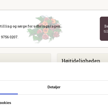
stilling og sørge for udbringningen.
B
ti
 9756 0207.
Højtideligheden
Torsdag
d. 26. oktober 2023 k
Ansgars Kirke
Sdr. Boulevard 1, 5000 Odens
Detaljer
ookies