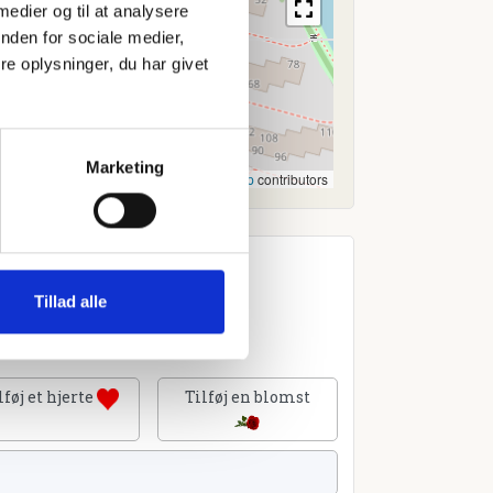
 medier og til at analysere
nden for sociale medier,
e oplysninger, du har givet
Marketing
Leaflet
|
©
OpenStreetMap
contributors
Tillad alle
lføj et hjerte
Tilføj en blomst