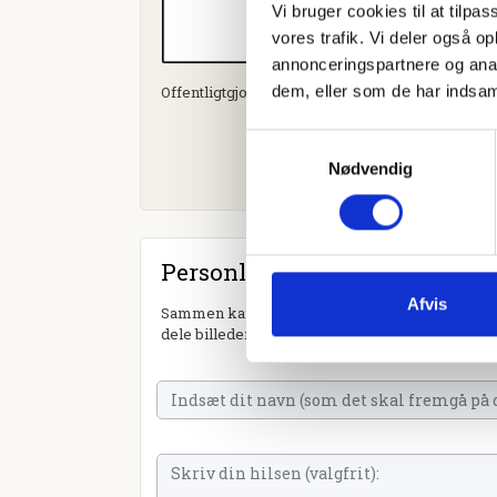
Vi bruger cookies til at tilpas
vores trafik. Vi deler også 
annonceringspartnere og anal
dem, eller som de har indsaml
Offentligtgjort i Fyens Stiftstidende d. 22. oktob
Samtykkevalg
Nødvendig
Personlig hilsen
Afvis
Sammen kan vi mindes Torben Boe. Du kan tænde
dele billeder og video eller blot sende et hjerte 