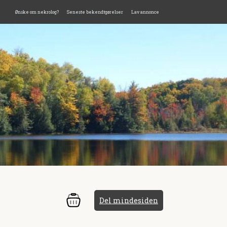
Ønske om nekrolog?
Seneste bekendtgørelser
Lav annonce
Del mindesiden