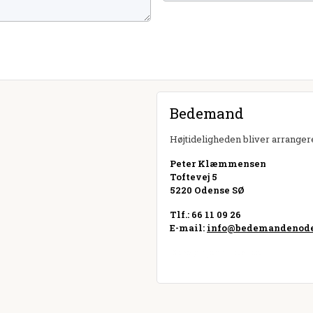
Bedemand
Højtideligheden bliver arrangere
Peter Klæmmensen
Toftevej 5
5220 Odense SØ
Tlf.: 66 11 09 26
E-mail:
info@bedemandenode
Besøg hjemmeside