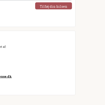
Tilføj din hilsen
t af:
nse.dk