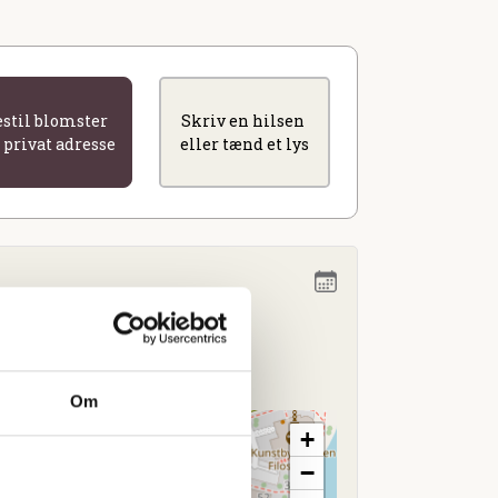
estil blomster
Skriv en hilsen
l privat adresse
eller tænd et lys
l. 12.00
e C
Om
+
−