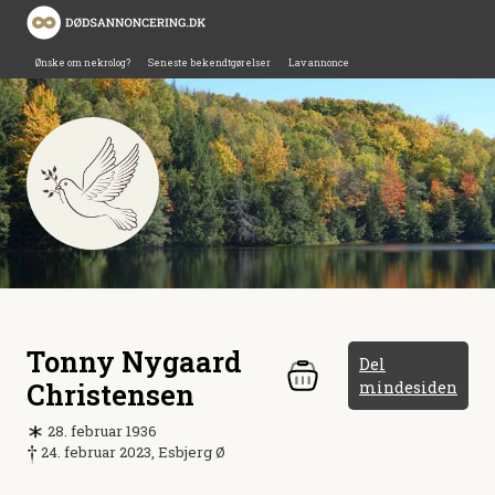
Ønske om nekrolog?
Seneste bekendtgørelser
Lav annonce
Tonny Nygaard
Del
Christensen
mindesiden
28. februar 1936
24. februar 2023, Esbjerg Ø