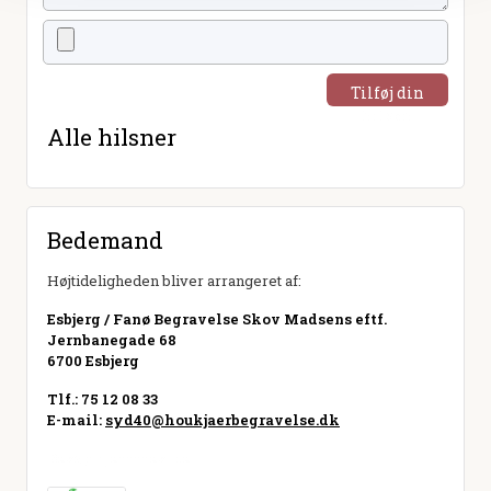
Tilføj din
hilsen
Alle hilsner
Bedemand
Højtideligheden bliver arrangeret af:
Esbjerg / Fanø Begravelse Skov Madsens eftf.
Jernbanegade 68
6700 Esbjerg
Tlf.: 75 12 08 33
E-mail:
syd40@houkjaerbegravelse.dk
Besøg hjemmeside