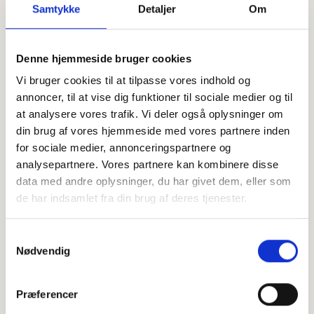
Samtykke
Detaljer
Om
Denne hjemmeside bruger cookies
Offentligtgjort i Ugeavisen Esbjerg d. 1. marts 2023
Vi bruger cookies til at tilpasse vores indhold og
annoncer, til at vise dig funktioner til sociale medier og til
at analysere vores trafik. Vi deler også oplysninger om
Højtideligheden
din brug af vores hjemmeside med vores partnere inden
Fredag
d. 3. marts 2023 kl. 13.30
for sociale medier, annonceringspartnere og
analysepartnere. Vores partnere kan kombinere disse
Gormsgade Kapel, Esbjerg
data med andre oplysninger, du har givet dem, eller som
de har indsamlet fra din brug af deres tjenester.
+
−
Samtykkevalg
Nødvendig
Leaflet
|
©
OpenStreetMap
contributors
Præferencer