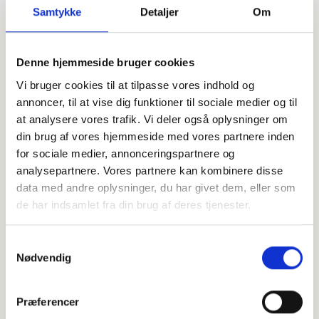
Samtykke
Detaljer
Om
Offentligtgjort i UgeAvisen Slagelse d. 3. januar 2024
Denne hjemmeside bruger cookies
Vi bruger cookies til at tilpasse vores indhold og
annoncer, til at vise dig funktioner til sociale medier og til
Højtideligheden
at analysere vores trafik. Vi deler også oplysninger om
din brug af vores hjemmeside med vores partnere inden
Fredag
d. 5. januar 2024 kl. 10.00
for sociale medier, annonceringspartnere og
Sct. Peders Kapel
analysepartnere. Vores partnere kan kombinere disse
Hans Tausensgade 19 B, 4200 Slagelse
data med andre oplysninger, du har givet dem, eller som
de har indsamlet fra din brug af deres tjenester.
+
−
Samtykkevalg
Nødvendig
Leaflet
|
©
OpenStreetMap
contributors
Præferencer