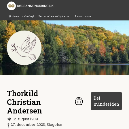
Ønske om nekrolog?
Seneste bekendtgørelser
Lav annonce
Thorkild
Del
Christian
mindesiden
Andersen
12. august 1939
27. december 2023, Slagelse