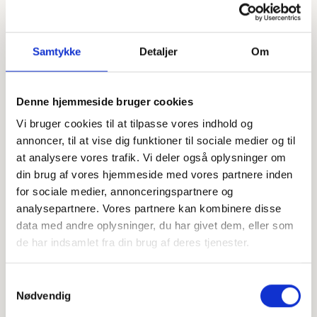
Samtykke
Detaljer
Om
Denne hjemmeside bruger cookies
Offentligtgjort i Ugeavisen Billund-
Se flere
Vi bruger cookies til at tilpasse vores indhold og
Grindsted (Midtjysk Ugeavis) d. 27. marts
2024
annoncer, til at vise dig funktioner til sociale medier og til
at analysere vores trafik. Vi deler også oplysninger om
din brug af vores hjemmeside med vores partnere inden
Højtideligheden
for sociale medier, annonceringspartnere og
analysepartnere. Vores partnere kan kombinere disse
Onsdag
d. 27. marts 2024 kl. 10.30
data med andre oplysninger, du har givet dem, eller som
de har indsamlet fra din brug af deres tjenester.
Grindsted Kirke
Kirkegade 1, 7200 Grindsted
Samtykkevalg
+
Nødvendig
−