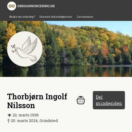
Ønske om nekrolog?
Seneste bekendtgørelser
Lav annonce
Thorbjørn Ingolf
Del
Nilsson
mindesiden
22. marts 1938
20. marts 2024, Grindsted