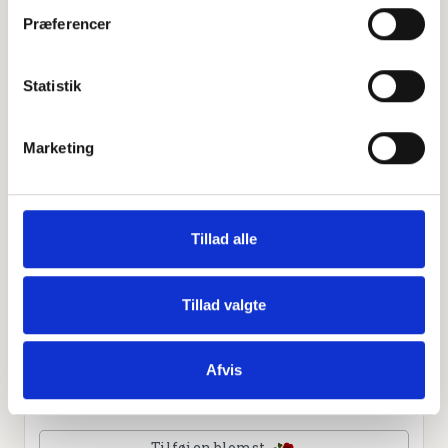
Præferencer
Leaflet
|
©
OpenStreetMap
contributors
Statistik
Personlig hilsen
Marketing
Sammen kan vi mindes Tanja Elisa Kjærgaard Hansen.
Du kan tænde et lys, skrive et mindeord,
dele billeder og video eller blot sende et hjerte eller en
rose
Tillad alle
Tillad valgte
Tænd et lys
Afvis
Tilføj et hjerte
Tilføj en blomst