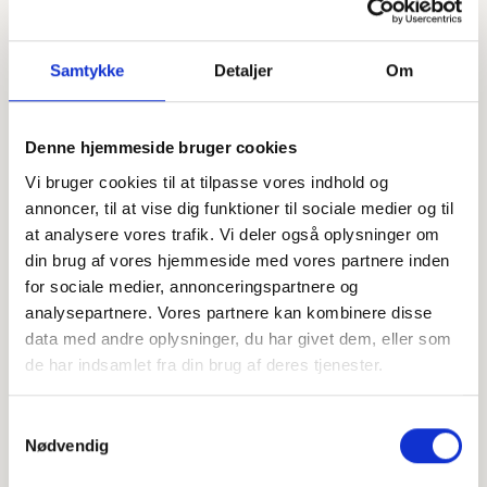
Samtykke
Detaljer
Om
Denne hjemmeside bruger cookies
Offentligtgjort i Dødsannonce til mindeside
Se flere
d. 23. februar 2024
Vi bruger cookies til at tilpasse vores indhold og
annoncer, til at vise dig funktioner til sociale medier og til
at analysere vores trafik. Vi deler også oplysninger om
Højtideligheden
din brug af vores hjemmeside med vores partnere inden
for sociale medier, annonceringspartnere og
Onsdag
d. 28. februar 2024 kl. 11.30
analysepartnere. Vores partnere kan kombinere disse
Videbæk Kirke
data med andre oplysninger, du har givet dem, eller som
Gammel Kongevej 22, 6920 Videbæk
de har indsamlet fra din brug af deres tjenester.
+
Samtykkevalg
−
Nødvendig