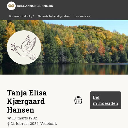
Ønske om nekrolog?
Seneste bekendtgørelser
Lav annonce
Tanja Elisa
Del
Kjærgaard
mindesiden
Hansen
13. marts 1982
21. februar 2024, Videbæk