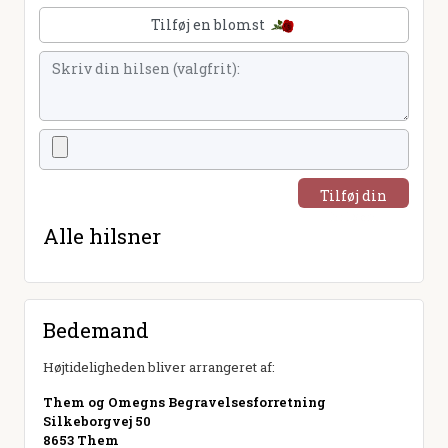
Tilføj en blomst
Tilføj din
hilsen
Alle hilsner
Bedemand
Højtideligheden bliver arrangeret af:
Them og Omegns Begravelsesforretning
Silkeborgvej 50
8653 Them