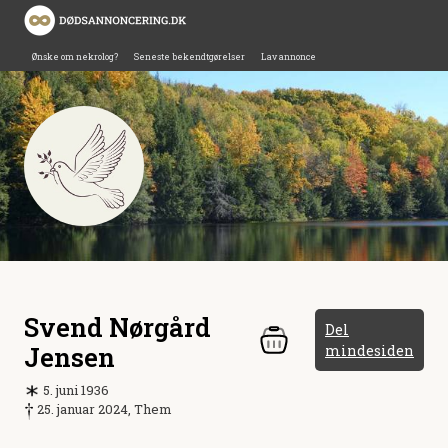
Ønske om nekrolog?
Seneste bekendtgørelser
Lav annonce
Svend Nørgård
Del
Jensen
mindesiden
5. juni 1936
25. januar 2024, Them