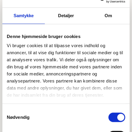
Samtykke
Detaljer
Om
Denne hjemmeside bruger cookies
Offentligtgjort i Dagbladet Ringkøbing-
Se flere
Vi bruger cookies til at tilpasse vores indhold og
Skjern d. 30. april 2024
annoncer, til at vise dig funktioner til sociale medier og til
at analysere vores trafik. Vi deler også oplysninger om
Højtideligheden
din brug af vores hjemmeside med vores partnere inden
for sociale medier, annonceringspartnere og
Lørdag
d. 11. maj 2024 kl. 10.00
analysepartnere. Vores partnere kan kombinere disse
data med andre oplysninger, du har givet dem, eller som
Videbæk Kirke
Gammel Kongevej 22, 6920 Videbæk
de har indsamlet fra din brug af deres tjenester.
+
Samtykkevalg
Nødvendig
−