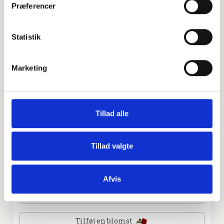
Præferencer
Leaflet
|
©
OpenStreetMap
contributors
Statistik
Personlig hilsen
Marketing
Sammen kan vi mindes Svend Filsø. Du kan tænde et lys,
skrive et mindeord,
dele billeder og video eller blot sende et hjerte eller en
rose
Tillad alle
Tillad valgte
Tænd et lys
Afvis
Tilføj et hjerte
Tilføj en blomst