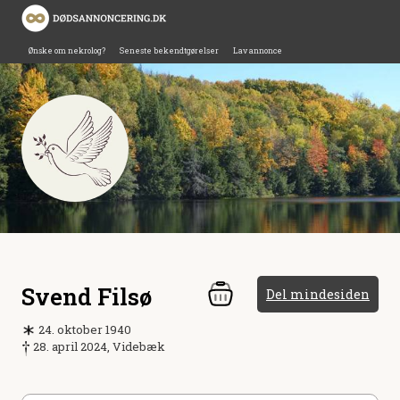
Ønske om nekrolog?
Seneste bekendtgørelser
Lav annonce
Svend Filsø
Del mindesiden
24. oktober 1940
28. april 2024, Videbæk