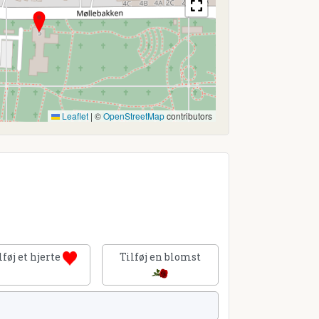
Leaflet
|
©
OpenStreetMap
contributors
lføj et hjerte
Tilføj en blomst