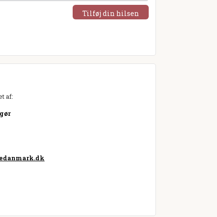
Tilføj din hilsen
t af:
gør
sedanmark.dk