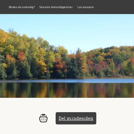
Ønske om nekrolog?
Seneste bekendtgørelser
Lav annonce
Del mindesiden