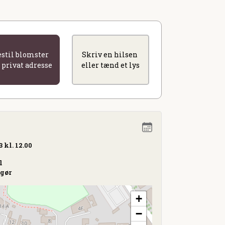
estil blomster
Skriv en hilsen
l privat adresse
eller tænd et lys
 kl. 12.00
l
ngør
+
−