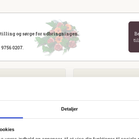
stilling og sørge for udbringningen.
B
ti
 9756 0207.
Detaljer
ookies
se vores indhold og annoncer, til at vise dig funktioner til sociale