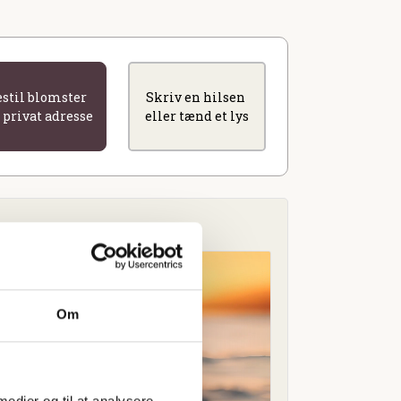
estil blomster
Skriv en hilsen
l privat adresse
eller tænd et lys
Om
 medier og til at analysere