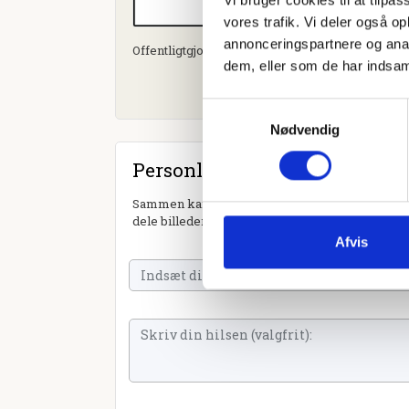
vores trafik. Vi deler også 
annonceringspartnere og anal
Offentligtgjort i Halsnæs avis d. 4. oktober 2023
dem, eller som de har indsaml
Samtykkevalg
Nødvendig
Personlig hilsen
Sammen kan vi mindes Sven Nielsen. Du kan tæn
dele billeder og video eller blot sende et hjerte 
Afvis