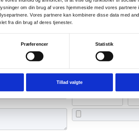
oplysninger om din brug af vores hjemmeside med vores partnere i
ysepartnere. Vores partnere kan kombinere disse data med andr
et fra din brug af deres tjenester.
Præferencer
Statistik
de et lys, skrive et mindeord,
eller en rose
Tillad valgte
Tænd et lys
Ti