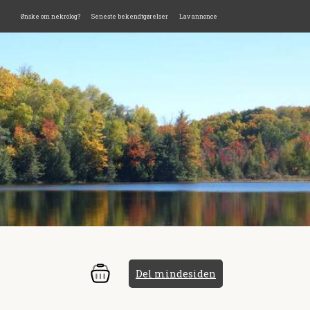
Ønske om nekrolog?
Seneste bekendtgørelser
Lav annonce
Del mindesiden