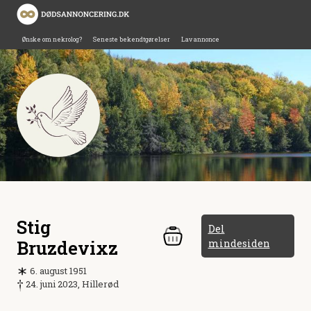
Ønske om nekrolog?
Seneste bekendtgørelser
Lav annonce
Stig
Del
Bruzdevixz
mindesiden
6. august 1951
24. juni 2023, Hillerød