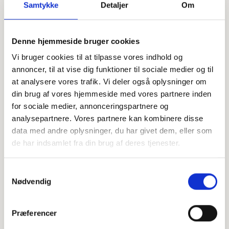
Samtykke
Detaljer
Om
Offentligtgjort i Frederiksborg Amts Avis d. 1. juli 2023
Denne hjemmeside bruger cookies
Vi bruger cookies til at tilpasse vores indhold og
annoncer, til at vise dig funktioner til sociale medier og til
Højtideligheden
at analysere vores trafik. Vi deler også oplysninger om
Onsdag
d. 5. juli 2023 kl. 10.00
din brug af vores hjemmeside med vores partnere inden
for sociale medier, annonceringspartnere og
Skansekirkegårdens Kapel
analysepartnere. Vores partnere kan kombinere disse
Skansevej 113, 3400 Hillerød
data med andre oplysninger, du har givet dem, eller som
de har indsamlet fra din brug af deres tjenester.
+
−
Samtykkevalg
Nødvendig
Leaflet
|
©
OpenStreetMap
contributors
Præferencer