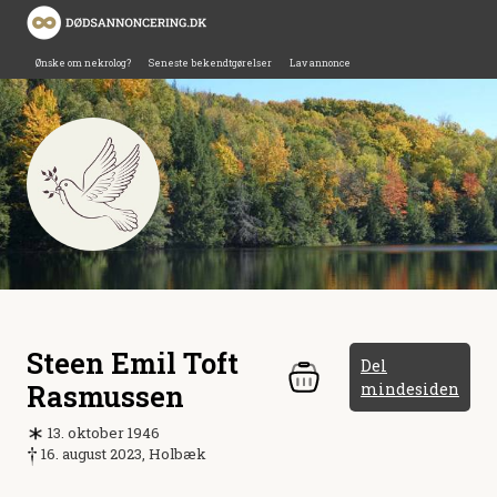
Ønske om nekrolog?
Seneste bekendtgørelser
Lav annonce
Steen Emil Toft
Del
Rasmussen
mindesiden
13. oktober 1946
16. august 2023, Holbæk