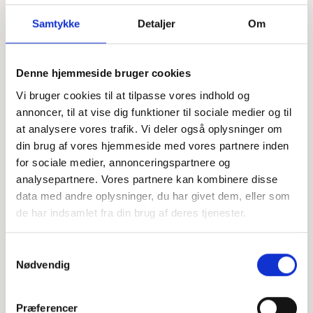
Samtykke
Detaljer
Om
Offentligtgjort i Ugeavisen Holbæk (tidl. Ugeavisen By &
Denne hjemmeside bruger cookies
Land) d. 23. august 2023
Vi bruger cookies til at tilpasse vores indhold og
annoncer, til at vise dig funktioner til sociale medier og til
at analysere vores trafik. Vi deler også oplysninger om
Højtideligheden
din brug af vores hjemmeside med vores partnere inden
Torsdag
d. 24. august 2023 kl. 11.00
for sociale medier, annonceringspartnere og
analysepartnere. Vores partnere kan kombinere disse
Margrethe-Kapellet
data med andre oplysninger, du har givet dem, eller som
Anders Larsensvej 6, 4300 Holbæk
de har indsamlet fra din brug af deres tjenester.
+
Samtykkevalg
−
Nødvendig
Præferencer