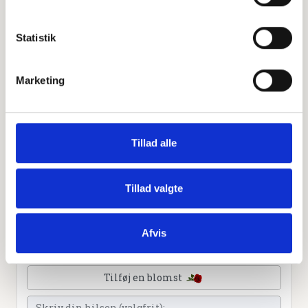
Leaflet
|
©
OpenStreetMap
contributors
Statistik
Personlig hilsen
Marketing
Sammen kan vi mindes Steen Emil Toft Rasmussen. Du
kan tænde et lys, skrive et mindeord,
dele billeder og video eller blot sende et hjerte eller en
rose
Tillad alle
Tillad valgte
Tænd et lys
Afvis
Tilføj et hjerte
Tilføj en blomst