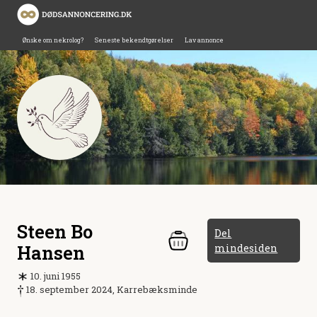
Ønske om nekrolog?
Seneste bekendtgørelser
Lav annonce
Steen Bo
Del
Hansen
mindesiden
10. juni 1955
18. september 2024, Karrebæksminde