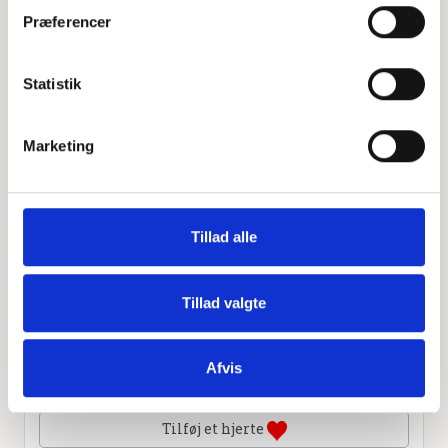
Præferencer
Leaflet
|
©
OpenStreetMap
contributors
Statistik
Marketing
Personlig hilsen
Sammen kan vi mindes Selma Kristoffersen. Du kan
tænde et lys, skrive et mindeord,
Tillad alle
dele billeder og video eller blot sende et hjerte eller en
rose
Tillad valgte
Afvis
Tænd et lys
Tilføj et hjerte