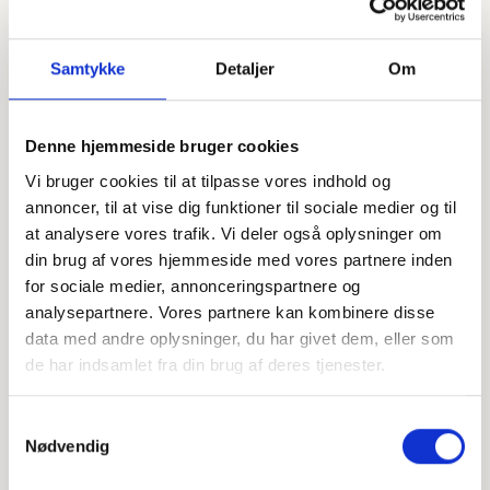
Samtykke
Detaljer
Om
Denne hjemmeside bruger cookies
Offentligtgjort i Brande Bladet - pr. 1/1/26
Vi bruger cookies til at tilpasse vores indhold og
Se flere
kun www.brandebladet.dk d. 26.
annoncer, til at vise dig funktioner til sociale medier og til
september 2023
at analysere vores trafik. Vi deler også oplysninger om
din brug af vores hjemmeside med vores partnere inden
for sociale medier, annonceringspartnere og
Højtideligheden
analysepartnere. Vores partnere kan kombinere disse
Torsdag
d. 28. september 2023 kl. 11.00
data med andre oplysninger, du har givet dem, eller som
de har indsamlet fra din brug af deres tjenester.
Gludsted Kirke
Smedebækvej 31B, 7361 Ejstrupholm
Samtykkevalg
Nødvendig
+
−