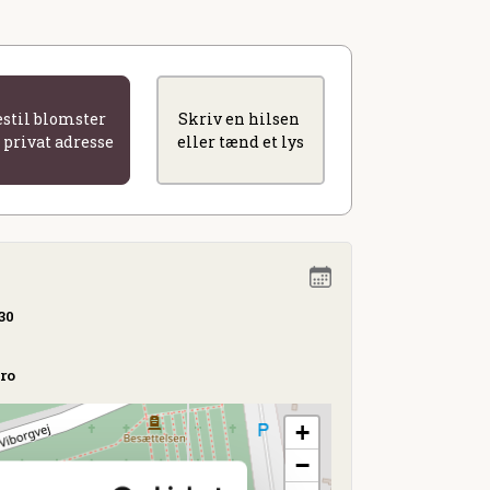
estil blomster
Skriv en hilsen
l privat adresse
eller tænd et lys
.30
bro
+
−