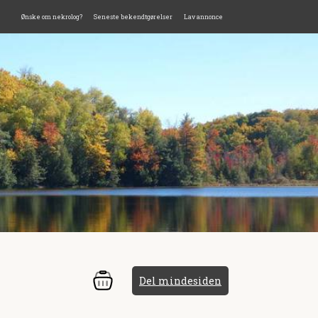
Ønske om nekrolog?
Seneste bekendtgørelser
Lav annonce
Del mindesiden