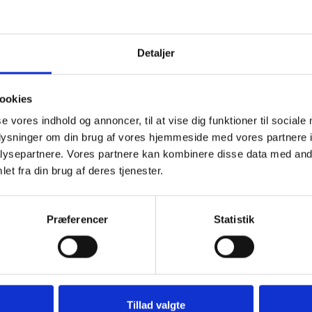
Detaljer
ookies
se vores indhold og annoncer, til at vise dig funktioner til sociale
oplysninger om din brug af vores hjemmeside med vores partnere i
Lemvig d. 23. maj 2023
ysepartnere. Vores partnere kan kombinere disse data med andr
et fra din brug af deres tjenester.
Præferencer
Statistik
e et lys, skrive et mindeord,
eller en rose
Tænd et lys
Ti
Tillad valgte