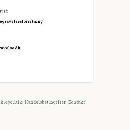
t af:
Begravelsesforretning
avelse.dk
okiepolitik
Handelsbetingelser
Kontakt