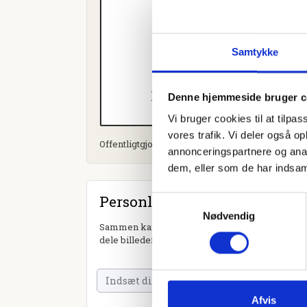
Samtykke
Denne hjemmeside bruger c
Vi bruger cookies til at tilpas
vores trafik. Vi deler også 
Offentligtgjort i Dagbladet Holstebro, Struer og 
annonceringspartnere og anal
dem, eller som de har indsaml
Personlig hilsen
Samtykkevalg
Nødvendig
Sammen kan vi mindes Ruth Jensen. Du kan tænd
dele billeder og video eller blot sende et hjerte 
Afvis