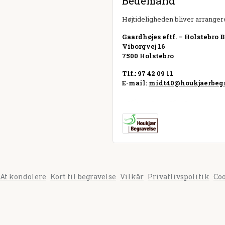
Bedemand
Højtideligheden bliver arrangere
Gaardhøjes eftf. – Holstebro 
Viborgvej 16
7500 Holstebro
Tlf.: 97 42 09 11
E-mail:
midt40@houkjaerbegr
Besøg hjemmeside
At kondolere
Kort til begravelse
Vilkår
Privatlivspolitik
Co