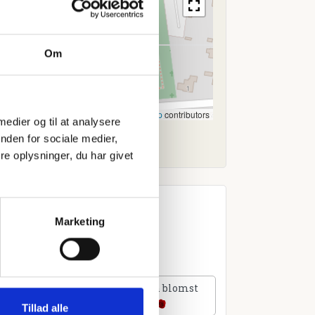
Om
Leaflet
|
©
OpenStreetMap
contributors
 medier og til at analysere
nden for sociale medier,
e oplysninger, du har givet
Marketing
lføj et hjerte
Tilføj en blomst
Tillad alle