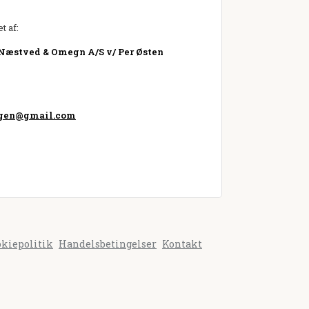
t af:
 Næstved & Omegn A/S v/ Per Østen
ngen@gmail.com
okiepolitik
Handelsbetingelser
Kontakt