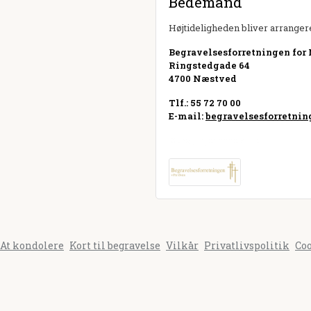
Bedemand
Højtideligheden bliver arrangere
Begravelsesforretningen for
Ringstedgade 64
4700 Næstved
Tlf.: 55 72 70 00
E-mail:
begravelsesforretni
Besøg hjemmeside
At kondolere
Kort til begravelse
Vilkår
Privatlivspolitik
Co