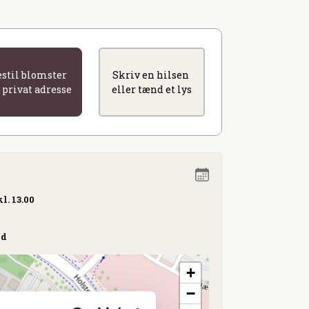
estil blomster
Skriv en hilsen
l privat adresse
eller tænd et lys
l. 13.00
ed
+
−