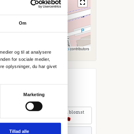
Om
Leaflet
|
©
OpenStreetMap
contributors
 medier og til at analysere
nden for sociale medier,
e oplysninger, du har givet
Marketing
lføj et hjerte
Tilføj en blomst
Tillad alle