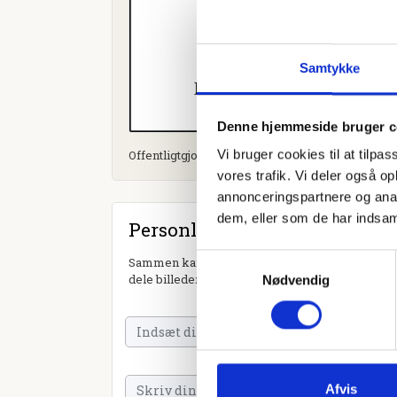
Samtykke
Denne hjemmeside bruger c
Vi bruger cookies til at tilpas
Offentligtgjort i Ugeavisen Næstved d. 1. novem
vores trafik. Vi deler også 
annonceringspartnere og anal
dem, eller som de har indsaml
Personlig hilsen
Samtykkevalg
Sammen kan vi mindes Ruth Elna Brendstrup. Du
dele billeder og video eller blot sende et hjerte 
Nødvendig
Afvis