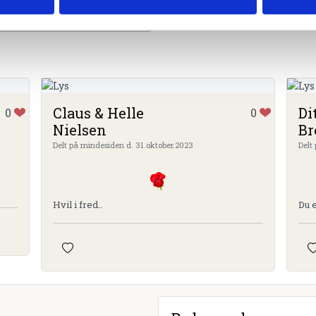
Claus & Helle
Di
0
0
Nielsen
Br
Delt på mindesiden d. 31.oktober.2023
Delt
Hvil i fred..
Du 