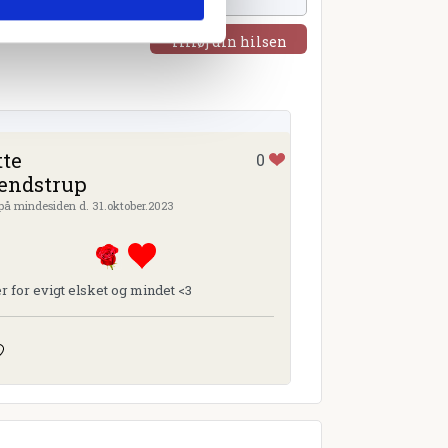
Tilføj din hilsen
tte
0
endstrup
 på mindesiden d. 31.oktober.2023
er for evigt elsket og mindet <3