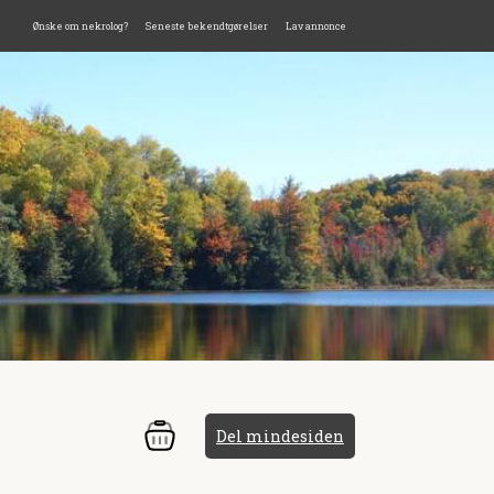
Ønske om nekrolog?
Seneste bekendtgørelser
Lav annonce
Del mindesiden