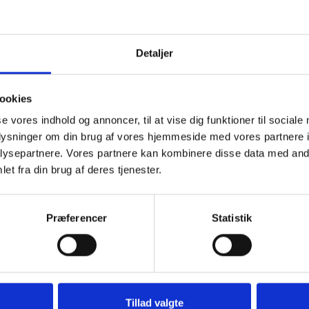
Detaljer
ookies
se vores indhold og annoncer, til at vise dig funktioner til sociale
ber 2023
oplysninger om din brug af vores hjemmeside med vores partnere i
ysepartnere. Vores partnere kan kombinere disse data med andr
et fra din brug af deres tjenester.
 kan tænde et lys, skrive et mindeord,
eller en rose
Præferencer
Statistik
Tænd et lys
Ti
Tillad valgte