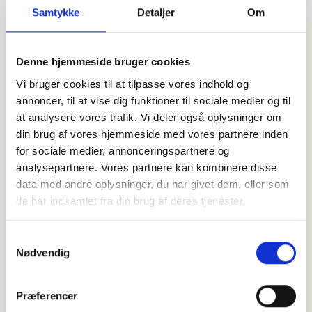
Samtykke
Detaljer
Om
Offentligtgjort i Din Avis Norddjurs
Se flere
(sammenlægning af Folkebladet Norddjurs
og Grenaabladet) d. 28. juni 2023
Denne hjemmeside bruger cookies
Vi bruger cookies til at tilpasse vores indhold og
annoncer, til at vise dig funktioner til sociale medier og til
Højtideligheden
at analysere vores trafik. Vi deler også oplysninger om
din brug af vores hjemmeside med vores partnere inden
Onsdag
d. 21. juni 2023 kl. 13.00
for sociale medier, annonceringspartnere og
Enslev Kirke
analysepartnere. Vores partnere kan kombinere disse
Kirkevej 3, 8500 Grenaa
data med andre oplysninger, du har givet dem, eller som
de har indsamlet fra din brug af deres tjenester.
+
−
Samtykkevalg
Nødvendig
Leaflet
|
©
OpenStreetMap
contributors
Præferencer