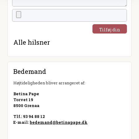
Tilføj din
hilsen
Alle hilsner
Bedemand
Højtideligheden bliver arrangeret af:
Betina Pape
Torvet 19
8500 Grenaa
Tlf.: 93 94 88 12
E-mail:
bedemand@betinapape.dk
Besøg hjemmeside