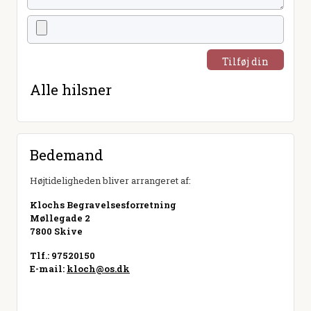
Tilføj din
hilsen
Alle hilsner
Bedemand
Højtideligheden bliver arrangeret af:
Klochs Begravelsesforretning
Møllegade 2
7800 Skive
Tlf.: 97520150
E-mail:
kloch@os.dk
Besøg hjemmeside