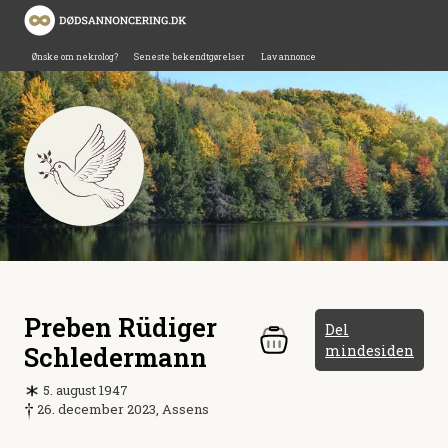
Ønske om nekrolog?
Seneste bekendtgørelser
Lav annonce
Preben Rüdiger
Del
Schledermann
mindesiden
5. august 1947
26. december 2023, Assens