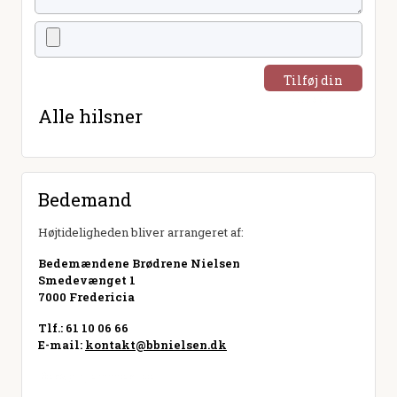
Tilføj din
hilsen
Alle hilsner
Bedemand
Højtideligheden bliver arrangeret af:
Bedemændene Brødrene Nielsen
Smedevænget 1
7000 Fredericia
Tlf.: 61 10 06 66
E-mail:
kontakt@bbnielsen.dk
Besøg hjemmeside