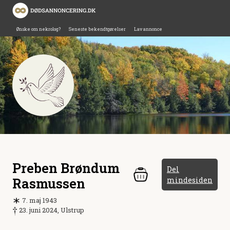
Ønske om nekrolog?
Seneste bekendtgørelser
Lav annonce
Preben Brøndum
Del
Rasmussen
mindesiden
7. maj 1943
23. juni 2024, Ulstrup