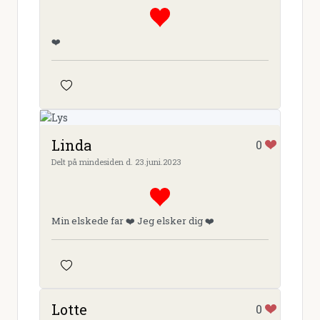
❤️
Linda
0
Delt på mindesiden d. 23.juni.2023
Min elskede far ❤️ Jeg elsker dig ❤️
Lotte
0