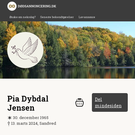
Ønske om nekrolog?
Seneste bekendtgørelser
Lav annonce
Pia Dybdal
Del
Jensen
mindesiden
30. december 1965
13. marts 2024, Sandved