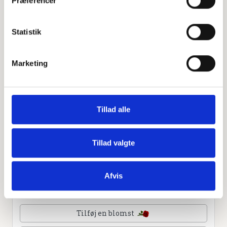
Præferencer
Leaflet
|
©
OpenStreetMap
contributors
Statistik
Personlig hilsen
Marketing
Sammen kan vi mindes Peter Nielsen Visholm. Du kan
tænde et lys, skrive et mindeord,
dele billeder og video eller blot sende et hjerte eller en
rose
Tillad alle
Tillad valgte
Tænd et lys
Afvis
Tilføj et hjerte
Tilføj en blomst