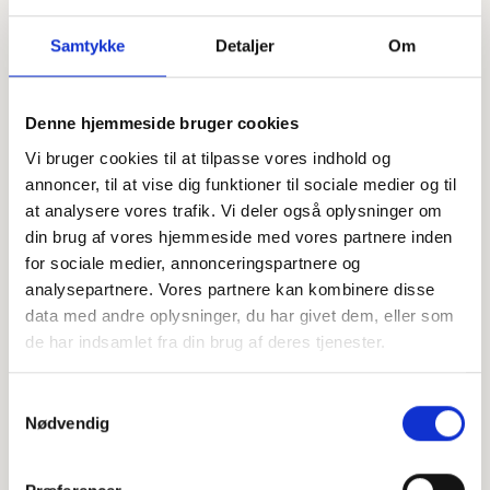
Samtykke
Detaljer
Om
Denne hjemmeside bruger cookies
Offentligtgjort i Ugeavisen Billund-Grindsted (Midtjysk
Ugeavis) d. 23. oktober 2024
Vi bruger cookies til at tilpasse vores indhold og
annoncer, til at vise dig funktioner til sociale medier og til
at analysere vores trafik. Vi deler også oplysninger om
Højtideligheden
din brug af vores hjemmeside med vores partnere inden
for sociale medier, annonceringspartnere og
Tirsdag
d. 22. oktober 2024 kl. 10.30
analysepartnere. Vores partnere kan kombinere disse
Hejnsvig Kirke
data med andre oplysninger, du har givet dem, eller som
Kirkevej 1, 7250 Hejnsvig
de har indsamlet fra din brug af deres tjenester.
+
Samtykkevalg
−
Nødvendig