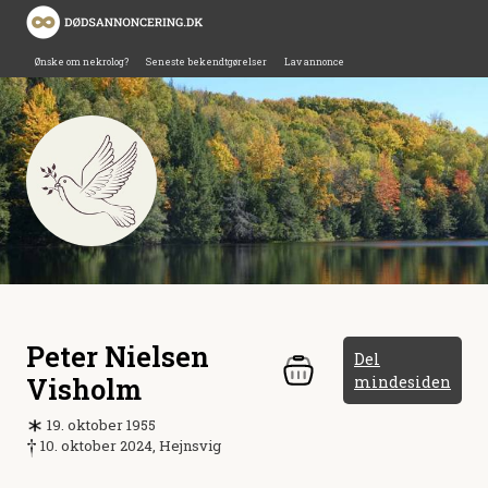
Ønske om nekrolog?
Seneste bekendtgørelser
Lav annonce
Peter Nielsen
Del
Visholm
mindesiden
19. oktober 1955
10. oktober 2024, Hejnsvig