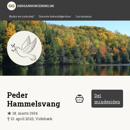
Ønske om nekrolog?
Seneste bekendtgørelser
Lav annonce
Peder
Del
Hammelsvang
mindesiden
18. marts 1934
13. april 2023, Videbæk