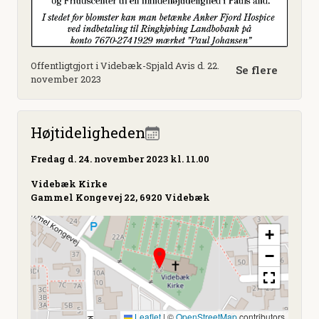
Offentligtgjort i Videbæk-Spjald Avis d. 22.
Se flere
november 2023
Højtideligheden
Fredag
d. 24. november 2023 kl. 11.00
Videbæk Kirke
Gammel Kongevej 22, 6920 Videbæk
+
−
Leaflet
|
©
OpenStreetMap
contributors