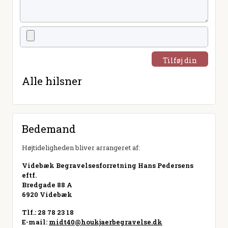
Tilføj din
hilsen
Alle hilsner
Bedemand
Højtideligheden bliver arrangeret af:
Videbæk Begravelsesforretning Hans Pedersens
eftf.
Bredgade 88 A
6920 Videbæk
Tlf.: 28 78 23 18
E-mail:
midt40@houkjaerbegravelse.dk