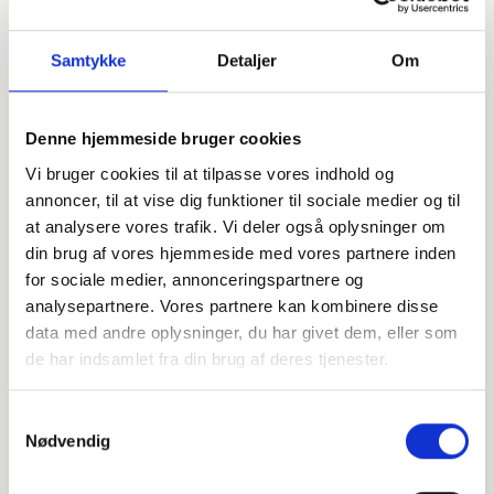
Samtykke
Detaljer
Om
Denne hjemmeside bruger cookies
Offentligtgjort i Din Avis Norddjurs (sammenlægning af
Vi bruger cookies til at tilpasse vores indhold og
Folkebladet Norddjurs og Grenaabladet) d. 9. august 2023
annoncer, til at vise dig funktioner til sociale medier og til
at analysere vores trafik. Vi deler også oplysninger om
din brug af vores hjemmeside med vores partnere inden
Højtideligheden
for sociale medier, annonceringspartnere og
Lørdag
d. 12. august 2023 kl. 11.00
analysepartnere. Vores partnere kan kombinere disse
data med andre oplysninger, du har givet dem, eller som
Glesborg Kirke
de har indsamlet fra din brug af deres tjenester.
Glesborg Bygade 25A, 8585 Glesborg
+
Samtykkevalg
Nødvendig
−