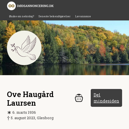
Ønske om nekrolog?
Seneste bekendtgørelser
Lav annonce
Ove Haugård
Del
Laursen
mindesiden
6. marts 1936
5. august 2023, Glesborg