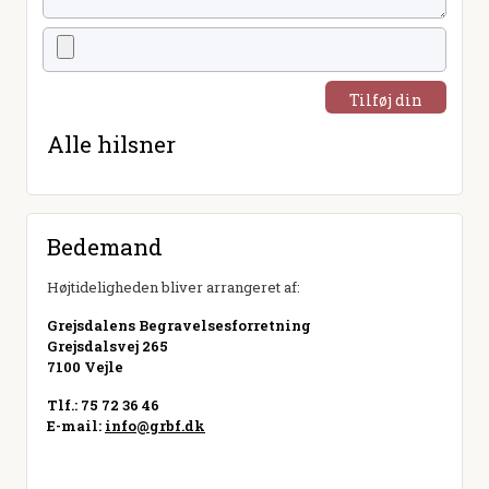
Tilføj din
hilsen
Alle hilsner
Bedemand
Højtideligheden bliver arrangeret af:
Grejsdalens Begravelsesforretning
Grejsdalsvej 265
7100 Vejle
Tlf.: 75 72 36 46
E-mail:
info@grbf.dk
Besøg hjemmeside