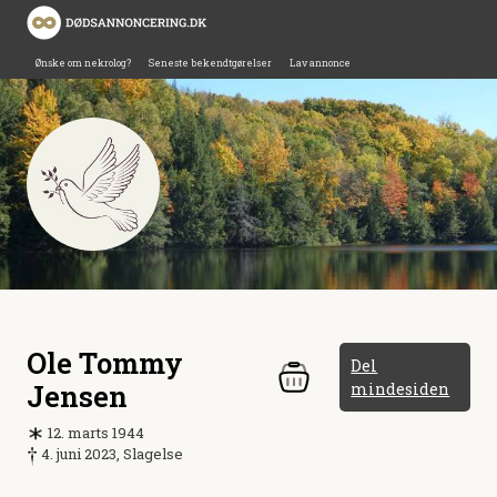
Ønske om nekrolog?
Seneste bekendtgørelser
Lav annonce
Ole Tommy
Del
Jensen
mindesiden
12. marts 1944
4. juni 2023, Slagelse