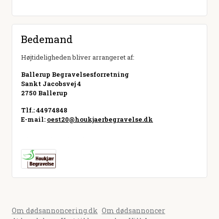
Bedemand
Højtideligheden bliver arrangeret af:
Ballerup Begravelsesforretning
Sankt Jacobsvej 4
2750 Ballerup
Tlf.: 44974848
E-mail:
oest20@houkjaerbegravelse.dk
Besøg hjemmeside
Om dødsannoncering.dk
Om dødsannoncer