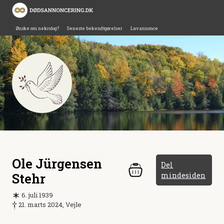
Ønske om nekrolog?
Seneste bekendtgørelser
Lav annonce
Ole Jürgensen
Del
Stehr
mindesiden
6. juli 1939
21. marts 2024, Vejle