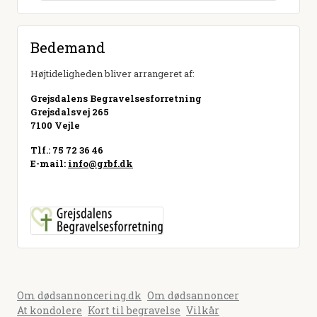
Bedemand
Højtideligheden bliver arrangeret af:
Grejsdalens Begravelsesforretning
Grejsdalsvej 265
7100 Vejle
Tlf.: 75 72 36 46
E-mail:
info@grbf.dk
Besøg hjemmeside
Om dødsannoncering.dk
Om dødsannoncer
At kondolere
Kort til begravelse
Vilkår