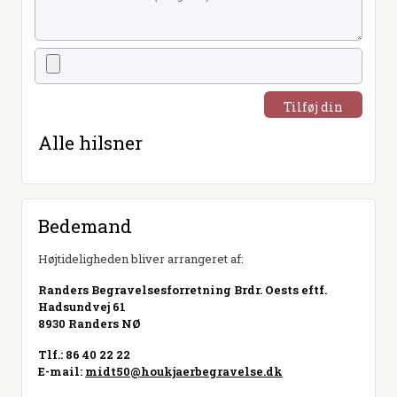
Tilføj din
hilsen
Alle hilsner
Bedemand
Højtideligheden bliver arrangeret af:
Randers Begravelsesforretning Brdr. Oests eftf.
Hadsundvej 61
8930 Randers NØ
Tlf.: 86 40 22 22
E-mail:
midt50@houkjaerbegravelse.dk