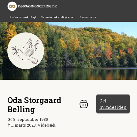
Ønske om nekrolog?
Seneste bekendtgørelser
Lav annonce
Oda Storgaard
Del
Belling
mindesiden
8. september 1935
1. marts 2023, Videbæk