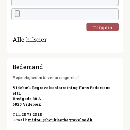
Tilføj din
hilsen
Alle hilsner
Bedemand
Højtideligheden bliver arrangeret af:
Videbæk Begravelsesforretning Hans Pedersens
eftf.
Bredgade 88 A
6920 Videbæk
Tlf.: 28 78 23 18
E-mail:
midt40@houkjaerbegravelse.dk
Besøg hjemmeside