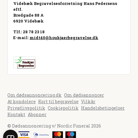
Videbæk Begravelsesforretning Hans Pedersens
eftf.
Bredgade 88 A
6920 Videbæk
Tlf.: 28 78 23 18
E-mail:
midt40@houkjaerbegravelse.dk
Besøg hjemmeside
Om dødsannoncering.dk
Om dødsannoncer
At kondolere
Kort til begravelse
Vilkår
Privatlivspolitik
Cookiepolitik
Handelsbetingelser
Kontakt
Abonner
© Dødsannoncering v/ Nordic Funeral 2026