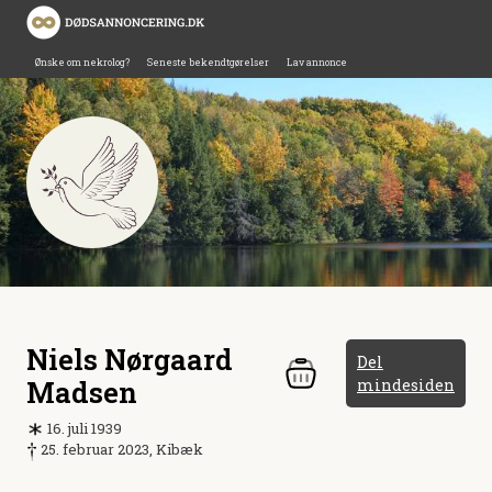
Ønske om nekrolog?
Seneste bekendtgørelser
Lav annonce
Niels Nørgaard
Del
Madsen
mindesiden
16. juli 1939
25. februar 2023, Kibæk